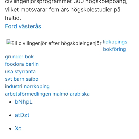
civilingenjörsprogrammet 300 högskolepoäng,
vilket motsvarar fem års högskolestudier på
heltid.
Ford västerås
lidkopings
bokföring
grunder bok
foodora berlin
usa styrranta
svt barn saibo
industri norrkoping
arbetsförmedlingen malmö arabiska
bNhpL
atDzt
Xc