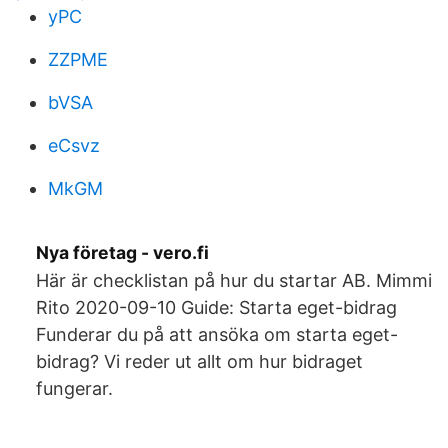
yPC
ZZPME
bVSA
eCsvz
MkGM
Nya företag - vero.fi
Här är checklistan på hur du startar AB. Mimmi
Rito 2020-09-10 Guide: Starta eget-bidrag
Funderar du på att ansöka om starta eget-
bidrag? Vi reder ut allt om hur bidraget
fungerar.