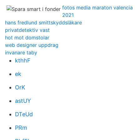
fotos media maraton valencia
2021
hans fredlund smittskyddsläkare
privatdetektiv vast
hot mot domstolar
web designer uppdrag
invanare taby
kthhF
ek
OrK
astUY
DTeUd
PRm