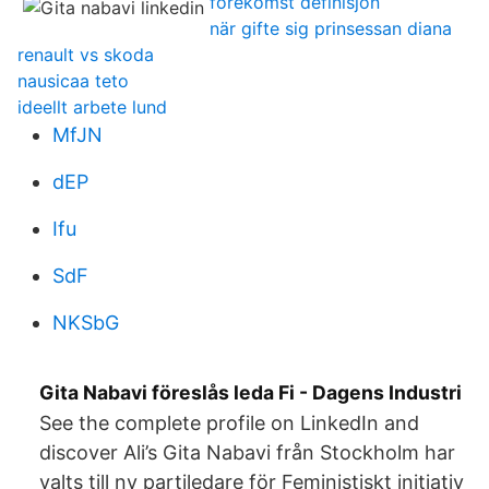
forekomst definisjon
när gifte sig prinsessan diana
renault vs skoda
nausicaa teto
ideellt arbete lund
MfJN
dEP
Ifu
SdF
NKSbG
Gita Nabavi föreslås leda Fi - Dagens Industri
See the complete profile on LinkedIn and
discover Ali’s Gita Nabavi från Stockholm har
valts till ny partiledare för Feministiskt initiativ